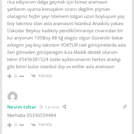
rica ediyorum dalga geçmek için kimse aramasın
şartlarım uyarsa konuşalım ısrarcı degilim pişman
olacagınız hiçbir şeyi istemem (olgun uzun boyluyum yaş
boy takıntısı olan asla aramasın) İstanbul-Anadolu yakası
Üsküdar Beykoz kadıköy pendikÜmraniye civarından bir
kız arıyorum 195Boy 88 kğ elagöz olgun Güvenilir bekar
erkegim yaş-boy takıntım YOKTUR reel görüşmelerde asla
ileri gitmeden görüşecegim kıza Maddi destek olurum
telim 05436381524 özele açıktırumarım herkes aradıgı
gibi birini bulur istanbul dışı ve evliler asla aramasın
Yanıtla
0
Nesim toltar
5 yıl önce
Merhaba 05336559484
Yanıtla
0