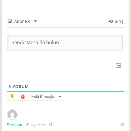
Abone ol
Giriş
5
YORUM
Eski Mesajlar
Serkan
5 yıl önce