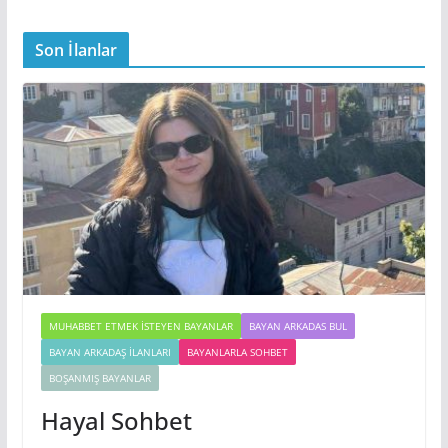
Son İlanlar
MUHABBET ETMEK İSTEYEN BAYANLAR
BAYAN ARKADAS BUL
BAYAN ARKADAŞ İLANLARI
BAYANLARLA SOHBET
BOŞANMIŞ BAYANLAR
Hayal Sohbet