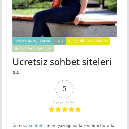
BAYAN ARKADAŞ İLANLARI
GENEL
ŞEHIR ŞEHIR BAYAN ARKADAS
SEVGILI ARAYAN BAYANLAR
Ucretsiz sohbet siteleri
5
Üyeye Oy Ver
Ücretsiz
sohbet
siteleri yazdığımada kendimi burada