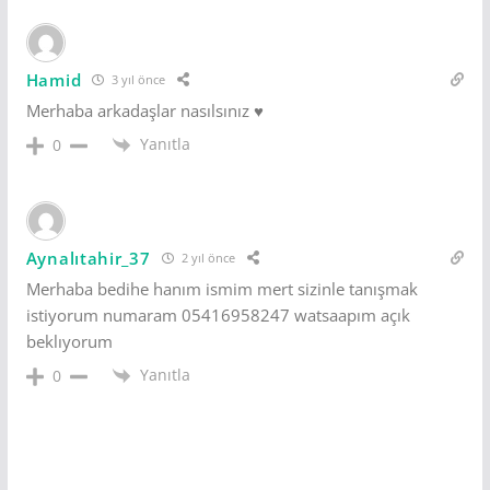
Hamid
3 yıl önce
Merhaba arkadaşlar nasılsınız ♥️
Yanıtla
0
Aynalıtahir_37
2 yıl önce
Merhaba bedihe hanım ismim mert sizinle tanışmak
istiyorum numaram 05416958247 watsaapım açık
beklıyorum
Yanıtla
0