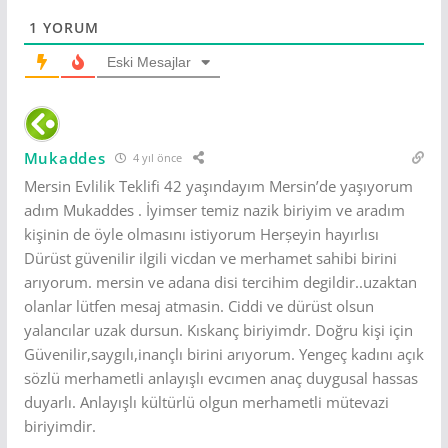
1
YORUM
Eski Mesajlar
Mukaddes
4 yıl önce
Mersin Evlilik Teklifi 42 yaşındayım Mersin’de yaşıyorum
adım Mukaddes . İyimser temiz nazik biriyim ve aradım
kişinin de öyle olmasını istiyorum Herșeyin hayırlısı
Dürüst güvenilir ilgili vicdan ve merhamet sahibi birini
arıyorum. mersin ve adana disi tercihim degildir..uzaktan
olanlar lütfen mesaj atmasin. Ciddi ve dürüst olsun
yalancılar uzak dursun. Kıskanç biriyimdr. Doğru kişi için
Güvenilir,saygılı,inançlı birini arıyorum. Yengeç kadını açık
sözlü merhametli anlayışlı evcımen anaç duygusal hassas
duyarlı. Anlayışlı kültürlü olgun merhametli mütevazi
biriyimdir.