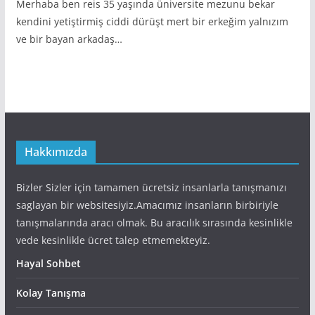
Merhaba ben reis 35 yaşında üniversite mezunu bekar
kendini yetiştirmiş ciddi dürüşt mert bir erkeğim yalnızım
ve bir bayan arkadaş…
Hakkımızda
Bizler Sizler için tamamen ücretsiz insanlarla tanışmanızı
saglayan bir websitesiyiz.Amacımız insanların birbiriyle
tanışmalarında aracı olmak. Bu aracılık sırasında kesinlikle
vede kesinlikle ücret talep etmemekteyiz.
Hayal Sohbet
Kolay Tanışma