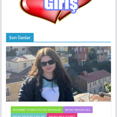
Son İlanlar
MUHABBET ETMEK İSTEYEN BAYANLAR
BAYAN ARKADAS BUL
BAYAN ARKADAŞ İLANLARI
BAYANLARLA SOHBET