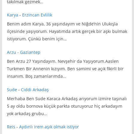
takılmak gezmek…
Karya
-
Erzincan Evlilik
Benim adım Karya, 36 yaşındayım ve Niğde’nin Ulukışla
ilçesinde yaşıyorum. Hayatımda artık gerçek bir aşkı bulmak
istiyorum. Çünkü benim için…
Arzu
-
Gaziantep
Ben Arzu 27 Yaşındayım. Nevşehir da Yaşıyorum.Aaslen
Turkmen Bir Annenin kızıyım. Ben samimi ve açık fikirli bir
insanım. Boş zamanlarımda…
Sude
-
Ciddi Arkadaş
Merhaba Ben Sude Karaca Arkadaş arıyorum izmire taşınalı
5 ay oldu bornova küçük parkta oturuyoruz hiç arkadaşım
yok arkadaş grubu…
Reis
-
Aydınlı irem aşık olmak istiyor