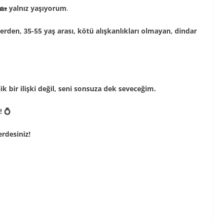
 🏡
yalnız yaşıyorum
.
rden, 35-55 yaş arası, kötü alışkanlıkları olmayan, dindar
ik bir ilişki değil, seni sonsuza dek seveceğim.
! 💍
erdesiniz!