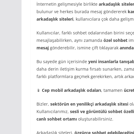
İnternetin gelişmesiyle birlikte
arkadaşlık siteler
bulunur ve herkes burada mesaj göndererek
ka
arkadaşlık siteleri
, kullanıcılara çok daha gelişm
Kullanıcılar, farklı sohbet odalarından birini seç
mesajlaşabilirken, aynı zamanda
özel sohbet
imk
mesaj
gönderebilir, ismine çift tıklayarak
anında
Bu sayede gün içerisinde
yeni insanlarla tanışab
daha derin iletişim kurma fırsatı sunarken, zam
farklı platformlara geçmek gerekirken, artık arkad
📱
Cep mobil arkadaşlık odaları
, tamamen
ücret
Bizler,
sektörün en yenilikçi arkadaşlık sitesi
ol
Kullanıcılarımız,
sesli ve görüntülü sohbet özell
canlı sohbet ortamı
oluşturabilirsiniz.
Arkadaşlık siteleri,
özgürce sohbet edebileceğiniz