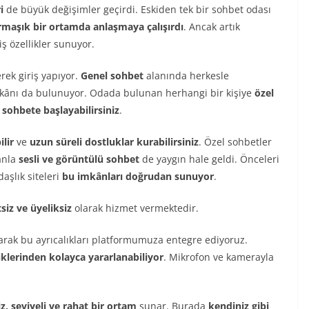
i
de büyük değişimler geçirdi. Eskiden tek bir sohbet odası
rmaşık bir ortamda anlaşmaya çalışırdı
. Ancak artık
iş özellikler sunuyor.
erek giriş yapıyor.
Genel sohbet
alanında herkesle
ânı da bulunuyor. Odada bulunan herhangi bir kişiye
özel
 sohbete başlayabilirsiniz
.
ilir
ve
uzun süreli dostluklar kurabilirsiniz
. Özel sohbetler
anla
sesli ve görüntülü sohbet
de yaygın hale geldi. Önceleri
aşlık siteleri
bu imkânları doğrudan sunuyor
.
siz ve üyeliksiz
olarak hizmet vermektedir.
arak bu ayrıcalıkları platformumuza entegre ediyoruz.
iklerinden kolayca yararlanabiliyor
. Mikrofon ve kamerayla
, seviyeli ve rahat bir ortam
sunar. Burada
kendiniz gibi