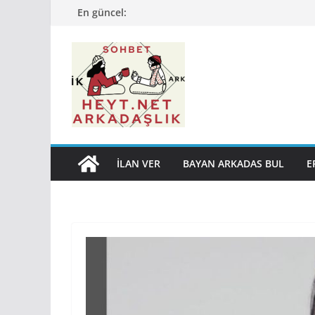
Skip
En güncel:
to
content
İLAN VER
BAYAN ARKADAS BUL
E