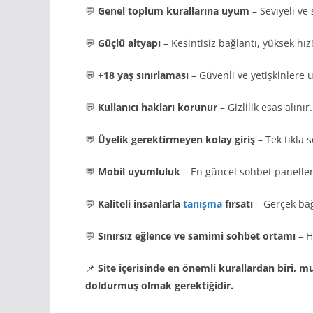
💬
Genel toplum kurallarına uyum
– Seviyeli ve 
💬
Güçlü altyapı
– Kesintisiz bağlantı, yüksek hız
💬
+18 yaş sınırlaması
– Güvenli ve yetişkinlere 
💬
Kullanıcı hakları korunur
– Gizlilik esas alınır.
💬
Üyelik gerektirmeyen kolay giriş
– Tek tıkla 
💬
Mobil uyumluluk
– En güncel sohbet paneller
💬
Kaliteli insanlarla
tanışma
fırsatı
– Gerçek bağ
💬
Sınırsız eğlence ve samimi sohbet ortamı
– H
📌
Site içerisinde en önemli kurallardan biri, 
doldurmuş olmak gerektiğidir.