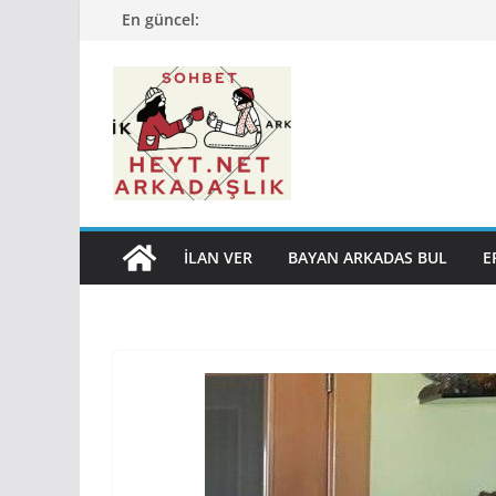
Skip
En güncel:
to
content
İLAN VER
BAYAN ARKADAS BUL
E