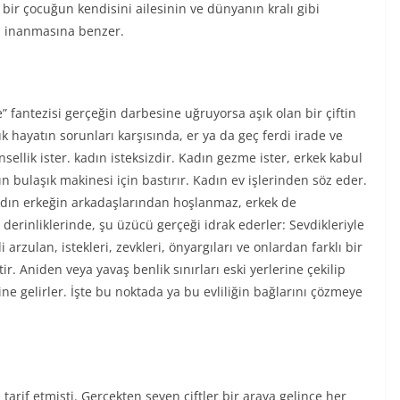
i bir çocuğun kendisini ailesinin ve dünyanın kralı gibi
a inanmasına benzer.
 fantezisi gerçeğin darbesine uğruyorsa aşık olan bir çiftin
k hayatın sorunları karşısında, er ya da geç ferdi irade ve
insellik ister. kadın isteksizdir. Kadın gezme ister, erkek kabul
 bulaşık makinesi için bastırır. Kadın ev işlerinden söz eder.
dın erkeğin arkadaşlarından hoşlanmaz, erkek de
n derinliklerinde, şu üzücü gerçeği idrak ederler: Sevdikleriyle
i arzulan, istekleri, zevkleri, önyargıları ve onlardan farklı bir
 Aniden veya yavaş benlik sınırları eski yerlerine çekilip
ine gelirler. İşte bu noktada ya bu evliliğin bağlarını çözmeye
tarif etmişti. Gerçekten seven çiftler bir araya gelince her