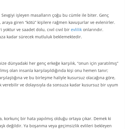
. Sevgiyi işleyen masalların çoğu bu cümle ile biter. Genç
, araya giren “kötü” kişilere rağmen kavuşurlar ve evlenirler.
 yoktur ve saadet dolu, cıvıl cıvıl bir
evlilik
onlarındır.
nsuza kadar sürecek mutluluk beklemektedir.
ze dünyadaki her genç erkeğe karşılık, “onun için yaratılmış”
lmış olan insanla karşılaşıldığında kişi onu hemen tanır;
karşılaştığına ve bu birleşme haliyle kusursuz olacağına göre,
ık verebilir ve dolayısıyla da sonsuza kadar kusursuz bir uyum
, korkunç bir hata yapılmış olduğu ortaya çıkar. Demek ki
aşk değildir. Ya boşanma veya geçimsizlik evlileri bekleyen