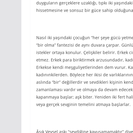
duyguların gerçeklere uzaklığı, tıpkı iki yaşındak
hissetmesine ve sonsuz bir güce sahip olduğun
Nasıl iki yaşındaki çocuğun “her şeye gücü yetme”
“bir olma” fantezisi de aynı duvara çarpar. Günlü
istekler ortaya konulur. Çelişkiler belirir. Erkek c
etmez. Erkek para biriktirmek arzusundadır, kadın
Erkekse kendi meşguliyetlerinden dem vurur. Ka
kadınınkilerden. Böylece her ikisi de varlıklarını
aslında “bir” değillerdir ve sevdikleri kişinin kend
zamanlaması vardır ve olmaya da devam edecektir.
kapanmaya başlar; aşk biter. Yeniden iki fert hal
veya gerçek sevginin temelini atmaya başlarlar.
Âşık Veysel aşkı “sevdiğine kavuşamamaktır” diye 