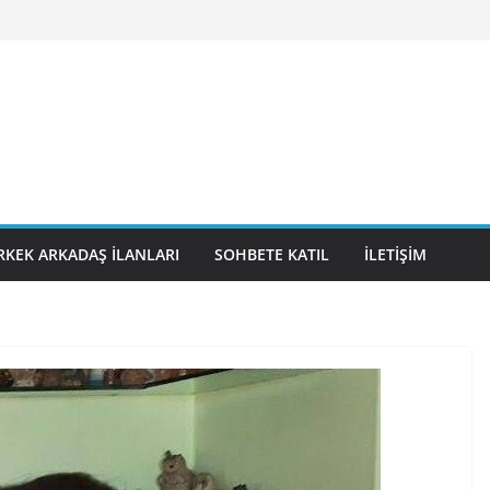
RKEK ARKADAŞ İLANLARI
SOHBETE KATIL
İLETIŞIM