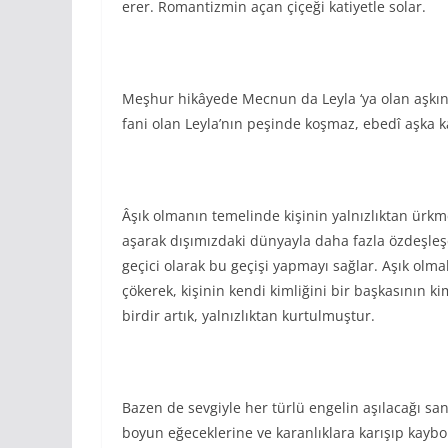
erer. Romantizmin açan çiçeği katiyetle solar.
Meşhur hikâyede Mecnun da Leyla ‘ya olan aşkının
fani olan Leyla’nın peşinde koşmaz, ebedî aşka 
Âşık olmanın temelinde kişinin yalnızlıktan ürkmes
aşarak dışımızdaki dünyayla daha fazla özdeşleşe
geçici olarak bu geçişi yapmayı sağlar. Aşık olm
çökerek, kişinin kendi kimliğini bir başkasının ki
birdir artık, yalnızlıktan kurtulmuştur.
Bazen de sevgiyle her türlü engelin aşılacağı san
boyun eğeceklerine ve karanlıklara karışıp kaybo