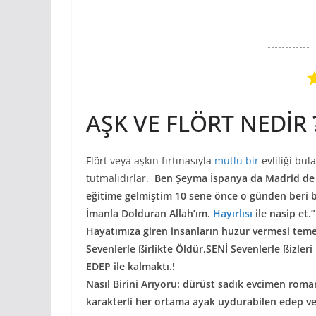
AŞK VE FLÖRT NEDİR 
Flört veya aşkın fırtınasıyla
mutlu bir
evliliği bu
tutmalıdırlar.
Ben Şeyma İspanya da Madrid de 
eğitime gelmiştim 10 sene önce o günden beri 
İmanla Dolduran Allah’ım.
Hayırlısı
ile nasip et.
Hayatımıza giren insanların huzur vermesi temenn
Sevenlerle ßirlikte Öldür,SENİ Sevenlerle ßizler
EDEP ile kalmaktı.!
Nasıl Birini Arıyoru: dürüst sadık evcimen rom
karakterli her ortama ayak uydurabilen edep ve 