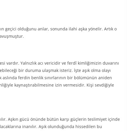
 geçici olduğunu anlar, sonunda ilahi aşka yönelir. Artık o
kavuşmuştur.
i vardır. Yalnızlık acı vericidir ve ferdî kimliğimizin duvarını
bileceği bir duruma ulaşmak isteriz. İşte aşık olma olayı
ak aslında ferdin benlik sınırlarının bir bölümünün aniden
mliğiyle kaynaştırabilmesine izin vermesidir. Kişi sevdiğiyle
ılır. Aşkın gücü önünde bütün karşı güçlerin teslimiyet içinde
lacaklarına inanılır. Aşık olunduğunda hissedilen bu