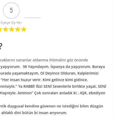
5
Üyeye Oy Ver
?
lacaklarını sananlar aldanma ihtimalini göz önünde
yaşıyorum. 38 Yaşındayım. İspanya da yaşıyorum. Buraya
burada yaşamaktayım. Ol Deyince Olduran, Kalplerimizi
” “Her insan huzur verir. Kimi gelince kimi gidince.
isiyle.” Ya RABBİ! ßizi SENİ Sevenlerle birlikte yaşat, SENİ
i Haşreyle. Aminnn” Çok sonraları anladık ki ; AŞK, ebediyen
antik duygusal kendine güvenen ne istediğini bilen düzgün
ahlaklı dini bütün bi insan arıyorum.