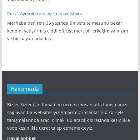
Reis
-
Aydınlı irem aşık olmak istiyor
Merhaba ben reis 35 yaşında üniversite mezunu bekar
kendini yetiştirmiş ciddi dürüşt mert bir erkeğim yalnızım
ve bir bayan arkadaş…
Hakkımızda
Bizler Sizler için tamamen ücretsiz insanlarla tanışmanızı
saglayan bir websitesiyiz.Amacımız insanların birbiriyle
tanışmalarında aracı olmak. Bu aracılık sırasında kesinlikle
vede kesinlikle ücret talep etmemekteyiz.
Hayal Sohbet