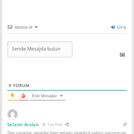
Abone ol
Giriş
9
YORUM
Eski Mesajlar
Selami Arslan
5 yıl önce
Slm saygılar sevgiler ben selami istanbul yalnız yaşıyorum