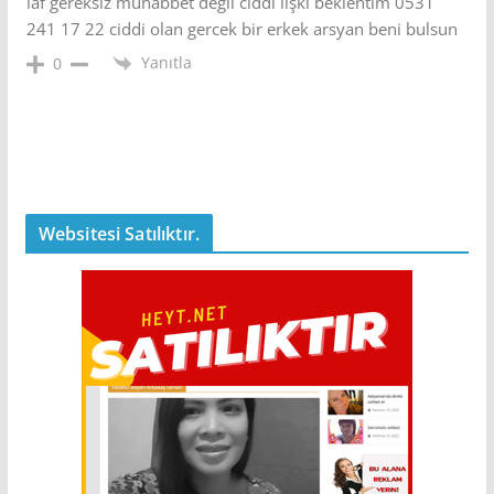
laf gereksiz muhabbet degil ciddi ilşki beklentim 0531
241 17 22 ciddi olan gercek bir erkek arsyan beni bulsun
Yanıtla
0
Websitesi Satılıktır.