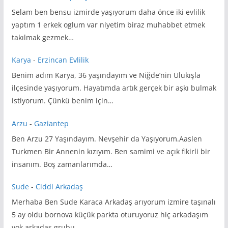
Selam ben bensu izmirde yaşıyorum daha önce iki evlilik
yaptım 1 erkek oglum var niyetim biraz muhabbet etmek
takılmak gezmek…
Karya
-
Erzincan Evlilik
Benim adım Karya, 36 yaşındayım ve Niğde’nin Ulukışla
ilçesinde yaşıyorum. Hayatımda artık gerçek bir aşkı bulmak
istiyorum. Çünkü benim için…
Arzu
-
Gaziantep
Ben Arzu 27 Yaşındayım. Nevşehir da Yaşıyorum.Aaslen
Turkmen Bir Annenin kızıyım. Ben samimi ve açık fikirli bir
insanım. Boş zamanlarımda…
Sude
-
Ciddi Arkadaş
Merhaba Ben Sude Karaca Arkadaş arıyorum izmire taşınalı
5 ay oldu bornova küçük parkta oturuyoruz hiç arkadaşım
yok arkadaş grubu…