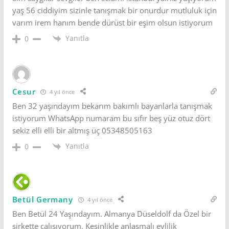
yaş 56 ciddiyim sizinle tanışmak bir onurdur mutluluk için
varım irem hanım bende dürüst bir eşim olsun istiyorum
Yanıtla
0
Cesur
4 yıl önce
Ben 32 yaşındayım bekarım bakımlı bayanlarla tanışmak
istiyorum WhatsApp numaram bu sıfır beş yüz otuz dört
sekiz elli elli bir altmış üç 05348505163
Yanıtla
0
Betül Germany
4 yıl önce
Ben Betül 24 Yaşındayım. Almanya Düseldolf da Özel bir
şirkette çalısıyorum. Kesinlikle anlaşmalı evlilik