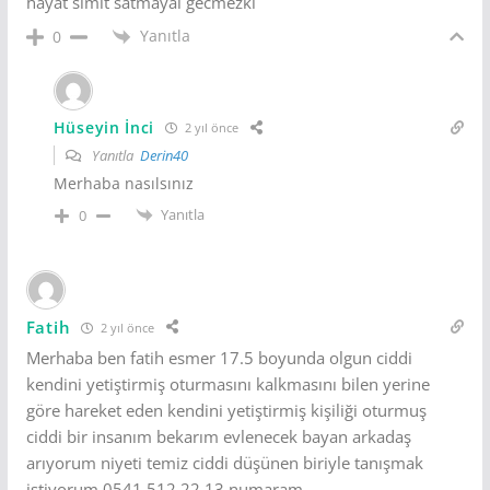
hayat simit satmayal gecmezki
Yanıtla
0
Hüseyin İnci
2 yıl önce
Yanıtla
Derin40
Merhaba nasılsınız
Yanıtla
0
Fatih
2 yıl önce
Merhaba ben fatih esmer 17.5 boyunda olgun ciddi
kendini yetiştirmiş oturmasını kalkmasını bilen yerine
göre hareket eden kendini yetiştirmiş kişiliği oturmuş
ciddi bir insanım bekarım evlenecek bayan arkadaş
arıyorum niyeti temiz ciddi düşünen biriyle tanışmak
istiyorum 0541 512 22 13 numaram