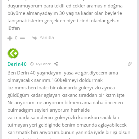
düşünmüyorum para teklif edicekler aramasın doğma
büyüme almanyadayim 30 yaşına kadar olan beylerle
tanışmak isterim gerçekten niyeti ciddi olanlar gelsin
lütfen
Yanıtla
0
Derin40
4 yıl önce
Ben Derin 40 yaşındayım. yasa ve gör.diyecem ama
olmayacakk sanırım.160kelimeyi doldurmak
lazımmıs.ben inatcı bir okadarda güleryüzlü ayrıca
güldügüm kadar aglayan kıskanc sıraddan bir kızm işte
Ne arıyorum: ne arıyorum bilmem.ama daha önceden
bulmadıgım seyleri arıyorum herhalde
varmıdırki.sahiplenici güleryüzlü konuskan sadık kin
tutmayan yeri geldiginde benim omzunda aglayabilecek
karizmatik biri arıyorum.bunun yanında iyide bir işi olsun