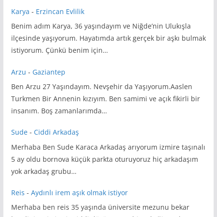
Karya
-
Erzincan Evlilik
Benim adım Karya, 36 yaşındayım ve Niğde’nin Ulukışla
ilçesinde yaşıyorum. Hayatımda artık gerçek bir aşkı bulmak
istiyorum. Çünkü benim için…
Arzu
-
Gaziantep
Ben Arzu 27 Yaşındayım. Nevşehir da Yaşıyorum.Aaslen
Turkmen Bir Annenin kızıyım. Ben samimi ve açık fikirli bir
insanım. Boş zamanlarımda…
Sude
-
Ciddi Arkadaş
Merhaba Ben Sude Karaca Arkadaş arıyorum izmire taşınalı
5 ay oldu bornova küçük parkta oturuyoruz hiç arkadaşım
yok arkadaş grubu…
Reis
-
Aydınlı irem aşık olmak istiyor
Merhaba ben reis 35 yaşında üniversite mezunu bekar