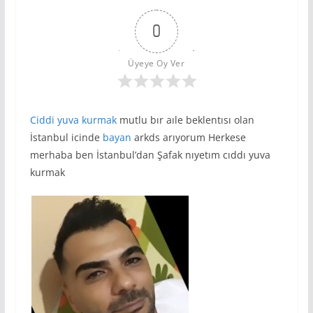
0
Üyeye Oy Ver
Ciddi
yuva kurmak
mutlu bır aıle beklentısı olan
İstanbul icinde
bayan
arkds arıyorum Herkese
merhaba ben İstanbul’dan Şafak nıyetım cıddı yuva
kurmak