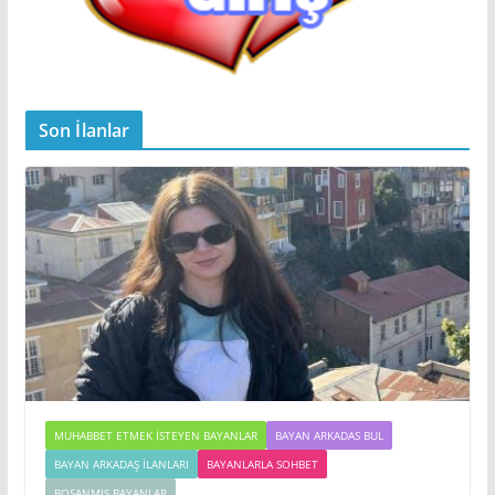
Son İlanlar
MUHABBET ETMEK İSTEYEN BAYANLAR
BAYAN ARKADAS BUL
BAYAN ARKADAŞ İLANLARI
BAYANLARLA SOHBET
BOŞANMIŞ BAYANLAR