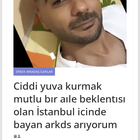
ERKEK ARKADAŞ İLANLAR
Ciddi yuva kurmak
mutlu bır aıle beklentısı
olan İstanbul icinde
bayan arkds arıyorum