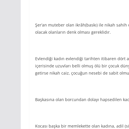
Şer’an muteber olan ikrâh(baskı) ile nikah sahih o
olacak olanların denk olması gereklidır.
Evlendiği kadın evlendiği tarihten itibaren dört 
içerisinde uzuvları belli olmuş ölü bir çocuk dü
getirse nikah caiz, çocuğun nesebi de sabit olmu
Başkasına olan borcundan dolayı hapsedilen kadı
Kocası başka bir memlekette olan kadına, adil (söz