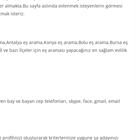
er almakta.Bu sayfa aslında evlenmek isteyenlerin görmesi
tmak isteriz.
ama,Antalya eş arama,Konya eş arama,Bolu eş arama,Bursa eş
l ve bazı İlçeler için eş araması yapacağınız en sağlam evlilik
teyen bay ve bayan cep telefonları, skype, face, gmail, email
 profilinizi oluşturarak kriterlerinize uygune şa adayınızı