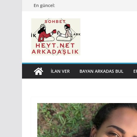
Skip
En güncel:
to
content
İLAN VER
BAYAN ARKADAS BUL
E