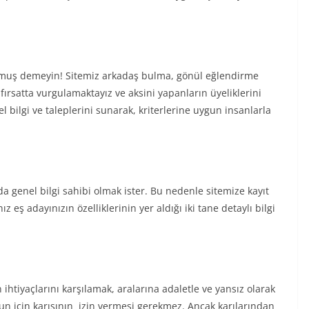
muş demeyin! Sitemiz arkadaş bulma, gönül eğlendirme
ırsatta vurgulamaktayız ve aksini yapanların üyeliklerini
 bilgi ve taleplerini sunarak, kriterlerine uygun insanlarla
ında genel bilgi sahibi olmak ister. Bu nedenle sitemize kayıt
ız eş adayınızın özelliklerinin yer aldığı iki tane detaylı bilgi
n ihtiyaçlarını karşılamak, aralarına adaletle ve yansız olarak
un için karısının izin vermesi gerekmez. Ancak karılarından