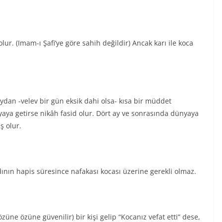
lur. (Imam-ı Şafi’ye göre sahih değildir) Ancak karı ile koca
aydan -velev bir gün eksik dahi olsa- kısa bir müddet
nyaya getirse nikâh fasid olur. Dört ay ve sonrasında dünyaya
ş olur.
nın hapis süresince nafakası kocası üzerine gerekli olmaz.
üne özüne güvenilir) bir kişi gelip “Kocanız vefat etti” dese,