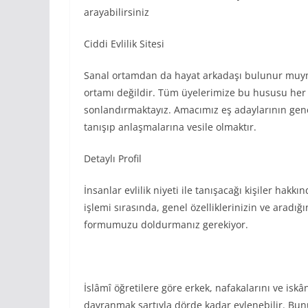
arayabilirsiniz
Ciddi Evlilik Sitesi
Sanal ortamdan da hayat arkadaşı bulunur muy
ortamı değildir. Tüm üyelerimize bu hususu her f
sonlandırmaktayız. Amacımız eş adaylarının genel
tanışıp anlaşmalarına vesile olmaktır.
Detaylı Profil
İnsanlar evlilik niyeti ile tanışacağı kişiler hakk
işlemi sırasında, genel özelliklerinizin ve aradığın
formumuzu doldurmanız gerekiyor.
İslâmî öğretilere göre erkek, nafakalarını ve iskâ
davranmak şartıyla dörde kadar evlenebilir. Bun