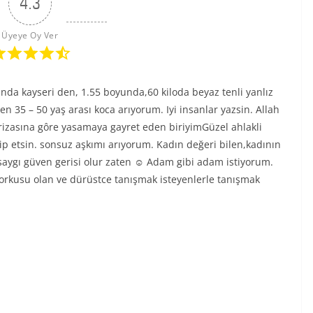
4.3
Üyeye Oy Ver
da kayseri den, 1.55 boyunda,60 kiloda beyaz tenli yanlız
35 – 50 yaş arası koca arıyorum. Iyi insanlar yazsin. Allah
rizasına gôre yasamaya gayret eden biriyimGüzel ahlakli
 etsin. sonsuz aşkımı arıyorum. Kadın değeri bilen,kadının
saygı güven gerisi olur zaten ☺️ Adam gibi adam istiyorum.
orkusu olan ve dürüstce tanışmak isteyenlerle tanışmak