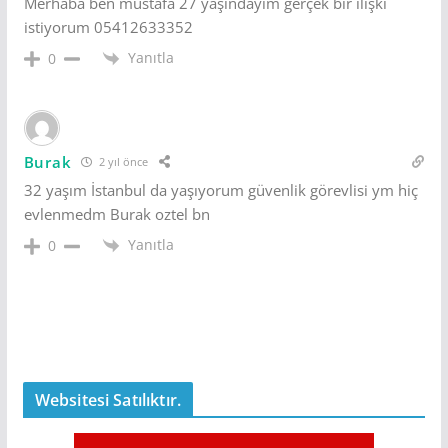
Merhaba ben mustafa 27 yaşındayım gerçek bir ilişki
istiyorum 05412633352
Yanıtla
0
Burak
2 yıl önce
32 yaşım İstanbul da yaşıyorum güvenlik görevlisi ym hiç
evlenmedm Burak oztel bn
Yanıtla
0
Websitesi Satılıktır.