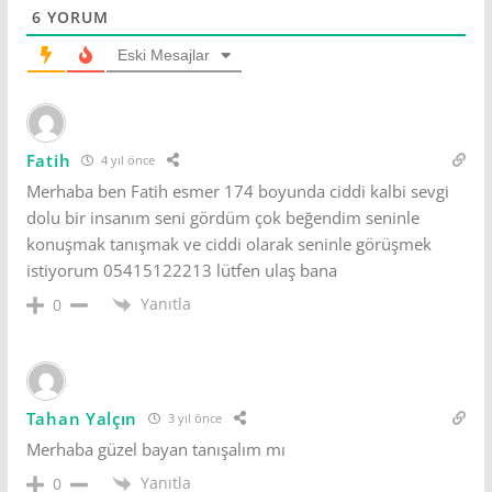
6
YORUM
Eski Mesajlar
Fatih
4 yıl önce
Merhaba ben Fatih esmer 174 boyunda ciddi kalbi sevgi
dolu bir insanım seni gördüm çok beğendim seninle
konuşmak tanışmak ve ciddi olarak seninle görüşmek
istiyorum 05415122213 lütfen ulaş bana
Yanıtla
0
Tahan Yalçın
3 yıl önce
Merhaba güzel bayan tanışalım mı
Yanıtla
0