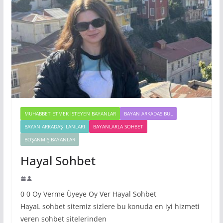
MUHABBET ETMEK İSTEYEN BAYANLAR
BAYAN ARKADAS BUL
BAYAN ARKADAŞ İLANLARI
BAYANLARLA SOHBET
BOŞANMIŞ BAYANLAR
Hayal Sohbet
0 0 Oy Verme Üyeye Oy Ver Hayal Sohbet
HayaL sohbet sitemiz sizlere bu konuda en iyi hizmeti
veren sohbet sitelerinden