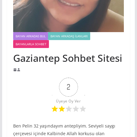
BAYAN ARKADAS BUL
BAYAN ARKADAŞ İLANLARI
BAYANLARLA SOHBET
Gaziantep Sohbet Sitesi
2
Üyeye Oy Ver
Ben Pelin 32 yaşındayım antepliyim. Seviyeli saygı
çerçevesi içinde Kalbinde Allah korkusu olan