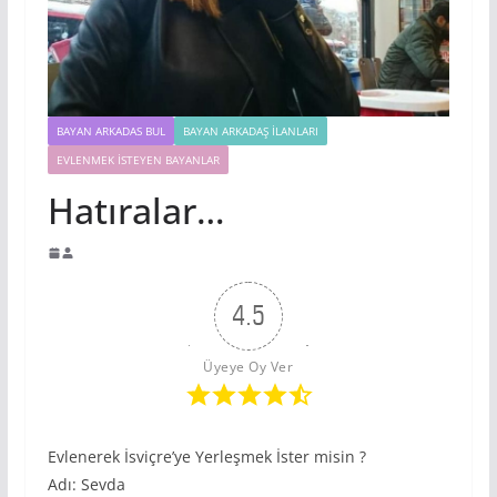
BAYAN ARKADAS BUL
BAYAN ARKADAŞ İLANLARI
EVLENMEK İSTEYEN BAYANLAR
Hatıralar…
4.5
Üyeye Oy Ver
Evlenerek İsviçre’ye Yerleşmek İster misin ?
Adı: Sevda