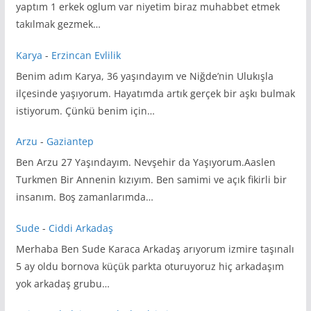
yaptım 1 erkek oglum var niyetim biraz muhabbet etmek
takılmak gezmek…
Karya
-
Erzincan Evlilik
Benim adım Karya, 36 yaşındayım ve Niğde’nin Ulukışla
ilçesinde yaşıyorum. Hayatımda artık gerçek bir aşkı bulmak
istiyorum. Çünkü benim için…
Arzu
-
Gaziantep
Ben Arzu 27 Yaşındayım. Nevşehir da Yaşıyorum.Aaslen
Turkmen Bir Annenin kızıyım. Ben samimi ve açık fikirli bir
insanım. Boş zamanlarımda…
Sude
-
Ciddi Arkadaş
Merhaba Ben Sude Karaca Arkadaş arıyorum izmire taşınalı
5 ay oldu bornova küçük parkta oturuyoruz hiç arkadaşım
yok arkadaş grubu…