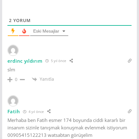
2
YORUM
Eski Mesajlar
erdinc yıldırım
5 yıl önce
slm
Yanıtla
0
Fatih
4 yıl önce
Merhaba ben Fatih esmer 174 boyunda ciddi kararlı bir
insanım sizinle tanışmak konuşmak evlenmek istiyorum
00905415122213 watsabtan görüşelim