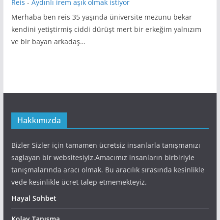
Reis
-
Aydınlı irem aşık olmak istiyor
Merhaba ben reis 35 yaşında üniversite mezunu bekar
kendini yetiştirmiş ciddi dürüşt mert bir erkeğim yalnızım
ve bir bayan arkadaş…
Hakkımızda
Bizler Sizler için tamamen ücretsiz insanlarla tanışmanızı
saglayan bir websitesiyiz.Amacımız insanların birbiriyle
tanışmalarında aracı olmak. Bu aracılık sırasında kesinlikle
vede kesinlikle ücret talep etmemekteyiz.
Hayal Sohbet
Kolay Tanışma