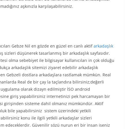
adığınız aşkınızla karşılaşabilirsiniz.
cıları Gebze Nil en gözde en güzel en canlı aktif
arkadaşlık
ş sizleri düşünerek tasarlanmış bir arkadaşlık sayfasıdır.
esi olma sebebiyet ile bilgisayar kullanıcıları in çok olduğu
dukça arkadaşlık sitemizi ziyaret edebilir arkadaşlık
in den Gebzeli dostlara arkadaşlara rastlamak mümkün. Real
manlarda Real de bir çay la taçlandıra bilirsiniz;değerli
l uygulama olarak dizayn edilmiştir İSO android
sine giriş yapabilirsiniz internetinizi pek harcamayan bir
esi girişinden sisteme dahil olmanız mümkündür. Aktif
uluk bile yapabilirsiniz sistem üzerindeki yetkili
irsiniz konu ile ilgili yetkili arkadaşlar sizleri
rdım edeceklerdir. Güvenilir sözü nurun eri bir insan iseniz