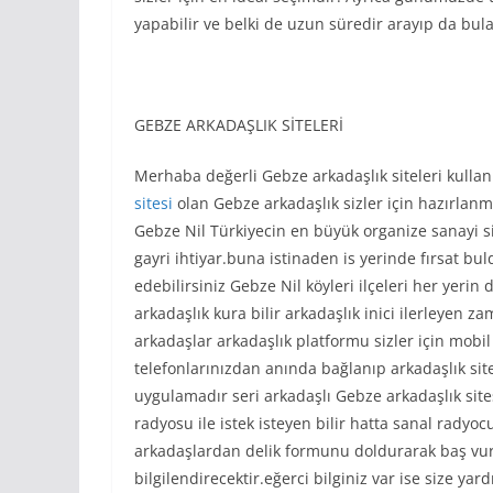
yapabilir ve belki de uzun süredir arayıp da bulam
GEBZE ARKADAŞLIK SİTELERİ
Merhaba değerli Gebze arkadaşlık siteleri kullanı
sitesi
olan Gebze arkadaşlık sizler için hazırlanmı
Gebze Nil Türkiyecin en büyük organize sanayi sit
gayri ihtiyar.buna istinaden is yerinde fırsat bul
edebilirsiniz Gebze Nil köyleri ilçeleri her yer
arkadaşlık kura bilir arkadaşlık inici ilerleyen za
arkadaşlar arkadaşlık platformu sizler için mobi
telefonlarınızdan anında bağlanıp arkadaşlık site
uygulamadır seri arkadaşlı Gebze arkadaşlık sit
radyosu ile istek isteyen bilir hatta sanal radyoc
arkadaşlardan delik formunu doldurarak baş vurabil
bilgilendirecektir.eğerci bilginiz var ise size ya