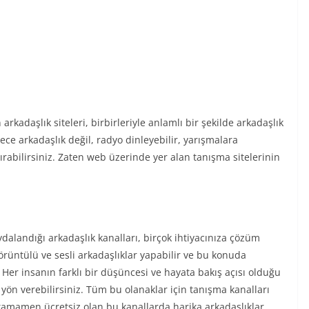
 arkadaşlık siteleri, birbirleriyle anlamlı bir şekilde arkadaşlık
dece arkadaşlık değil, radyo dinleyebilir, yarışmalara
tırabilirsiniz. Zaten web üzerinde yer alan tanışma sitelerinin
alandığı arkadaşlık kanalları, birçok ihtiyacınıza çözüm
görüntülü ve sesli arkadaşlıklar yapabilir ve bu konuda
. Her insanın farklı bir düşüncesi ve hayata bakış açısı olduğu
yön verebilirsiniz. Tüm bu olanaklar için tanışma kanalları
 tamamen ücretsiz olan bu kanallarda harika arkadaşlıklar