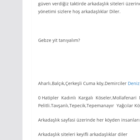
güven verdiğiz taktirde arkadaşlık siteleri üzeri
yönetimi sizlere hoş arkadaşlıklar Diler.
Gebze yit tanıyalım?
Aharlı,Balçık,Çerkeşli Cuma köy,Demirciler
Deniz
0 Hatipler Kadınlı Kargalı Köseler,Mollafenari
Pelitli.Tavşanlı,Tepecik,Tepemanayır Yağcılar K
Arkadaşlık sayfasi üzerinde her köyden insanl
Arkadaşlık siteleri keyifli arkadaşlıklar diler