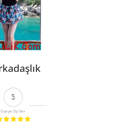
kadaşlık
5
Üyeye Oy Ver