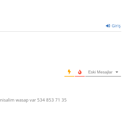
Giriş
Eski Mesajlar
anisalim wasap var 534 853 71 35