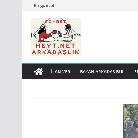
Skip
En güncel:
to
content
İLAN VER
BAYAN ARKADAS BUL
E