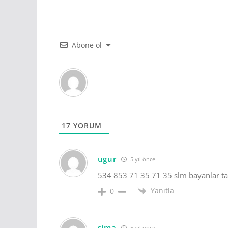
Abone ol
17
YORUM
ugur
5 yıl önce
534 853 71 35 71 35 slm bayanlar t
Yanıtla
0
sima
5 yıl önce