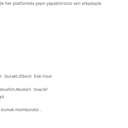
nde her platformda yayın yapabilirsiniz seri arkadaşlık
li
Duraklı,Elbezli Eski hisar
 Muallim,Mudarlı Ovacık?
öyü
arı bumak mümkündür .